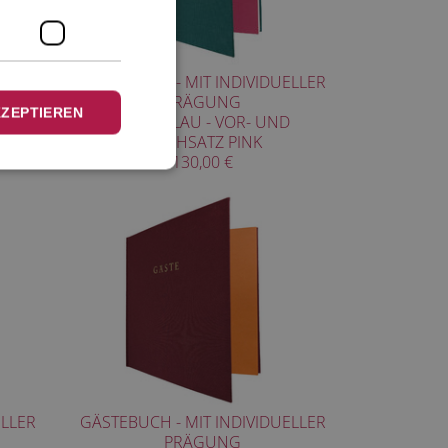
GÄSTEBUCH - MIT INDIVIDUELLER
PRÄGUNG
KZEPTIEREN
GRÜNBLAU - VOR- UND
NACHSATZ PINK
130,00 €
ELLER
GÄSTEBUCH - MIT INDIVIDUELLER
PRÄGUNG