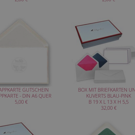
APPKARTE GUTSCHEIN
BOX MIT BRIEFKARTEN U
PPKARTE - DIN A6 QUER
KUVERTS BLAU-PINK
5,00 €
B 19 X L 13 X H 5,5
32,00 €