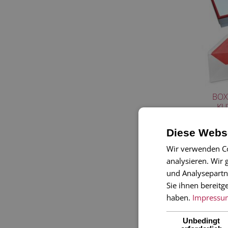
BOX
KU
Diese Webse
Wir verwenden Co
analysieren. Wir
und Analysepartn
Sie ihnen bereitg
haben.
Impressu
Unbedingt