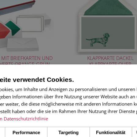
 MIT BRIEFKARTEN UND
KLAPPKARTE DACKEL
VERTS ORANGE-GRÜN
KLAPPKARTE QUER
B 19 X L 13 X H 5,5
DIPLOMATENFORMAT
32,00 €
3,00 €
ite verwendet Cookies.
okies, um Inhalte und Anzeigen zu personalisieren und unseren
 geben Informationen über Ihre Nutzung unserer Website auch an
er weiter, die diese möglicherweise mit anderen Informationen k
estellt haben oder die sie im Rahmen Ihrer Nutzung ihrer Dienst
m
Datenschutzrichtlinie
Performance
Targeting
Funktionalität