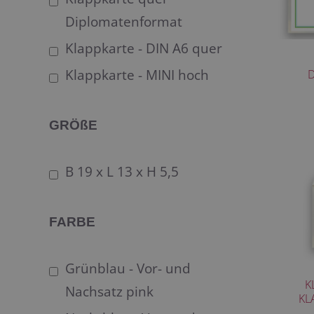
Diplomatenformat
Klappkarte - DIN A6 quer
Klappkarte - MINI hoch
GRÖßE
B 19 x L 13 x H 5,5
FARBE
Grünblau - Vor- und
K
Nachsatz pink
KL