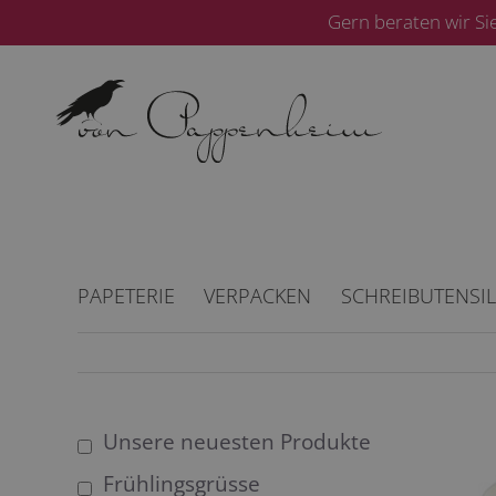
Zum
Gern beraten wir Si
Inhalt
springen
PAPETERIE
VERPACKEN
SCHREIBUTENSIL
Unsere neuesten Produkte
Frühlingsgrüsse