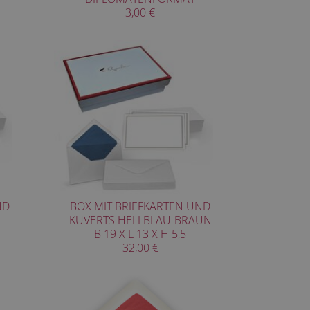
3,00 €
ND
BOX MIT BRIEFKARTEN UND
KUVERTS HELLBLAU-BRAUN
B 19 X L 13 X H 5,5
32,00 €