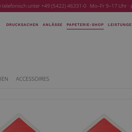
e telefonisch unter +49 (5422) 46331-0 · Mo–Fr 9–17 Uhr 
DRUCKSACHEN
ANLÄSSE
PAPETERIE-SHOP
LEISTUNG
IEN
ACCESSOIRES