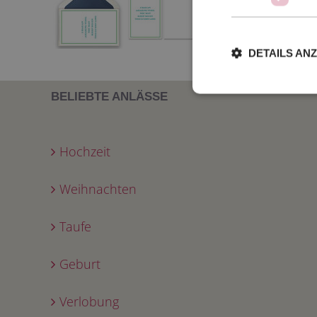
DETAILS AN
BELIEBTE ANLÄSSE
Hochzeit
Weihnachten
Taufe
Geburt
Verlobung