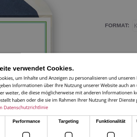
FORMAT:
ite verwendet Cookies.
okies, um Inhalte und Anzeigen zu personalisieren und unseren
 geben Informationen über Ihre Nutzung unserer Website auch an
er weiter, die diese möglicherweise mit anderen Informationen k
Unsere neuen
estellt haben oder die sie im Rahmen Ihrer Nutzung ihrer Dienst
Dankeskarte!
m
Datenschutzrichtlinie
2-seitige Kart
Performance
Targeting
Funktionalität
Umschlag innen 