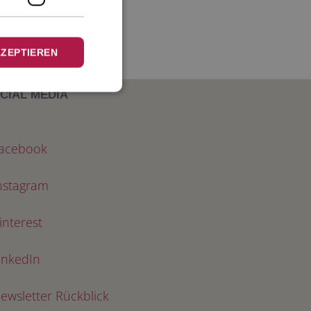
KZEPTIEREN
CIAL MEDIA
acebook
nstagram
interest
inkedIn
ewsletter Rückblick