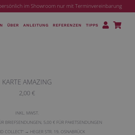
· persönlich im Showroom nur mit Terminvereinbarung
EN
ÜBER
ANLEITUNG
REFERENZEN
TIPPS
KARTE AMAZING
2,00 €
INKL. MWST.
FÜR BRIEFSENDUNGEN, 5,00 € FÜR PAKETSENDUNGEN
ND COLLECT“ → HEGER STR. 19, OSNABRÜCK