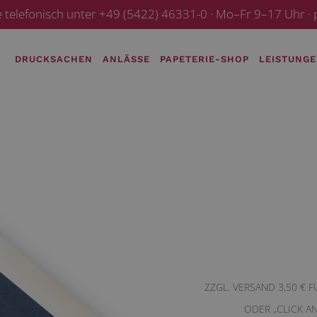
e telefonisch unter +49 (5422) 46331-0 · Mo–Fr 9–17 Uhr 
DRUCKSACHEN
ANLÄSSE
PAPETERIE-SHOP
LEISTUNG
ZZGL. VERSAND 3,50 € 
ODER „CLICK A