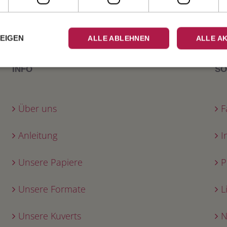
ZEIGEN
ALLE ABLEHNEN
ALLE A
INFO
SO
Über uns
F
Anleitung
I
Unsere Papiere
P
Unsere Formate
L
Unsere Kuverts
N