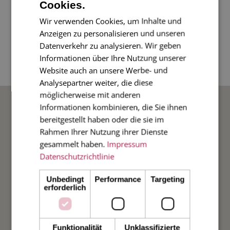
Cookies.
Unsere neuen frechen Sprüche als Gruß- oder
Dankeskarte!
Wir verwenden Cookies, um Inhalte und
Anzeigen zu personalisieren und unseren
Datenverkehr zu analysieren. Wir geben
2-seitige Karte im Diplomatenformat, 11 x 17
Informationen über Ihre Nutzung unserer
cm, Umschlag innen pink.
Website auch an unsere Werbe- und
Analysepartner weiter, die diese
möglicherweise mit anderen
BELIEBTE ANLÄSSE
Informationen kombinieren, die Sie ihnen
bereitgestellt haben oder die sie im
Rahmen Ihrer Nutzung ihrer Dienste
Hochzeit
gesammelt haben.
Impressum
Datenschutzrichtlinie
Weihnachten
Unbedingt
Performance
Targeting
Taufe
erforderlich
Geburt
Funktionalität
Unklassifizierte