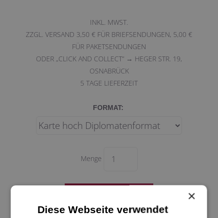
INKL. MWST.
ZZGL. VERSAND 3,50 € FÜR BRIEFSENDUNGEN, 5,00 €
FÜR PAKETSENDUNGEN
ODER „CLICK AND COLLECT“ → HEGER STR. 19,
OSNABRÜCK
5
TAGE LIEFERZEIT
FORMAT:
Menge
×
Diese Webseite verwendet