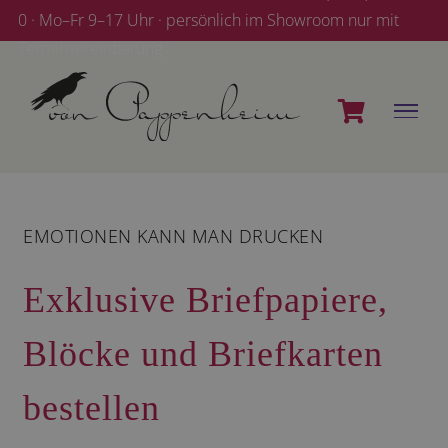
Zum
0 · Mo–Fr 9–17 Uhr · persönlich im Showroom nur mit
Inhalt
Terminvereinbarung
springen
EMOTIONEN KANN MAN DRUCKEN
Exklusive Briefpapiere,
Blöcke und Briefkarten
bestellen