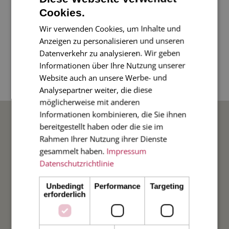
Nun gibt es den Defender zum Verschenken!
Cookies.
Viel Freude damit!
Wir verwenden Cookies, um Inhalte und
Anzeigen zu personalisieren und unseren
4-seitige Klappkarte im Diplomatenformat, 17 x
Datenverkehr zu analysieren. Wir geben
Informationen über Ihre Nutzung unserer
11 cm, mit gefüttertem Umschlag. Innenfutter
Website auch an unsere Werbe- und
duneklblau
Analysepartner weiter, die diese
möglicherweise mit anderen
BELIEBTE ANLÄSSE
Informationen kombinieren, die Sie ihnen
bereitgestellt haben oder die sie im
Rahmen Ihrer Nutzung ihrer Dienste
Hochzeit
gesammelt haben.
Impressum
Datenschutzrichtlinie
Weihnachten
Unbedingt
Performance
Targeting
erforderlich
Taufe