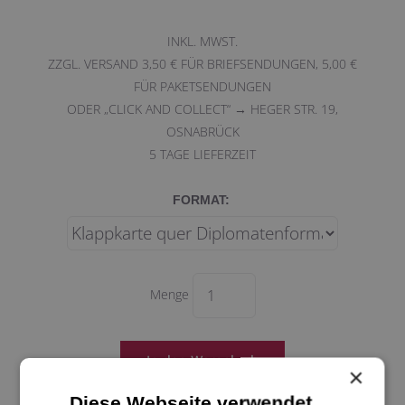
INKL. MWST.
ZZGL. VERSAND 3,50 € FÜR BRIEFSENDUNGEN, 5,00 €
FÜR PAKETSENDUNGEN
ODER „CLICK AND COLLECT“ → HEGER STR. 19,
OSNABRÜCK
5
TAGE LIEFERZEIT
FORMAT:
Menge
×
Diese Webseite verwendet