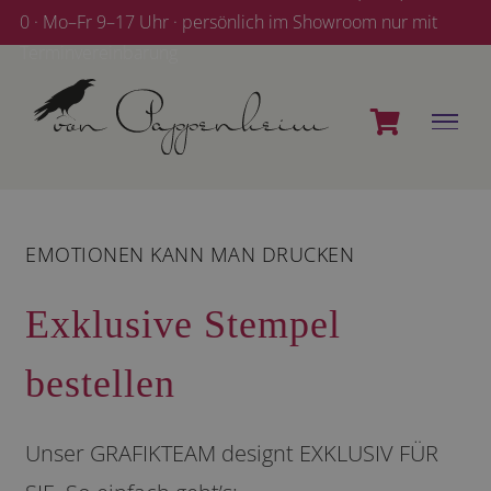
Zum
0 · Mo–Fr 9–17 Uhr · persönlich im Showroom nur mit
Inhalt
Terminvereinbarung
springen
EMOTIONEN KANN MAN DRUCKEN
Exklusive Stempel
bestellen
Unser GRAFIKTEAM designt EXKLUSIV FÜR