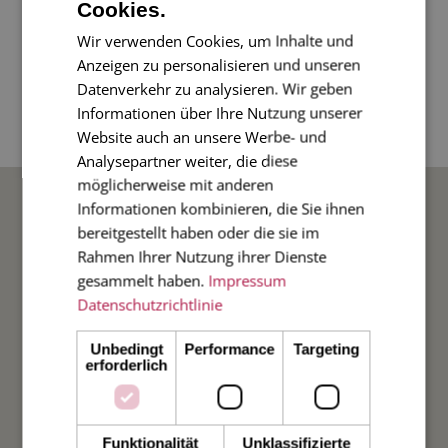
Cookies.
Unsere neuen frechen Sprüche als Gruß- oder
Dankeskarte!
Wir verwenden Cookies, um Inhalte und
Anzeigen zu personalisieren und unseren
Datenverkehr zu analysieren. Wir geben
2-seitige Karte im Diplomatenformat, 11 x 17
Informationen über Ihre Nutzung unserer
cm, Umschlag innen navy blue.
Website auch an unsere Werbe- und
Analysepartner weiter, die diese
möglicherweise mit anderen
BELIEBTE ANLÄSSE
Informationen kombinieren, die Sie ihnen
bereitgestellt haben oder die sie im
Rahmen Ihrer Nutzung ihrer Dienste
Hochzeit
gesammelt haben.
Impressum
Datenschutzrichtlinie
Weihnachten
Unbedingt
Performance
Targeting
Taufe
erforderlich
Geburt
Funktionalität
Unklassifizierte