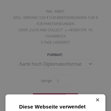
INKL. MWST.
ZZGL. VERSAND 3,50 € FÜR BRIEFSENDUNGEN, 5,00 €
FÜR PAKETSENDUNGEN
ODER „CLICK AND COLLECT“ → HEGER STR. 19,
OSNABRÜCK
5
TAGE LIEFERZEIT
FORMAT:
Menge
×
Diese Webseite verwendet