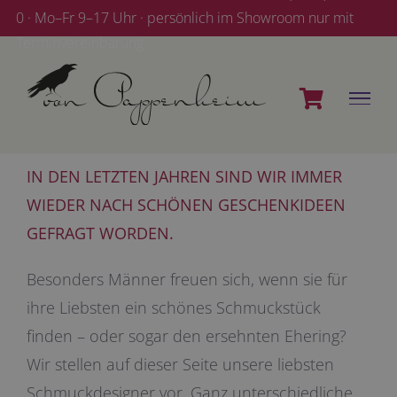
Zum
0 · Mo–Fr 9–17 Uhr · persönlich im Showroom nur mit
Inhalt
Terminvereinbarung
springen
IN DEN LETZTEN JAHREN SIND WIR IMMER
WIEDER NACH SCHÖNEN GESCHENKIDEEN
GEFRAGT WORDEN.
Besonders Männer freuen sich, wenn sie für
ihre Liebsten ein schönes Schmuckstück
finden – oder sogar den ersehnten Ehering?
Wir stellen auf dieser Seite unsere liebsten
Schmuckdesigner vor. Ganz unterschiedliche