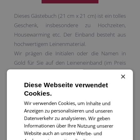
Dieses Gästebuch (21 cm x 21 cm) ist ein tolles
Geschenk, insbesondere zu Hochzeiten,
Housewarming etc. Der Einband besteht aus
hochwertigem Leinenmaterial.
Wir prägen die Initialen oder die Namen in
Gold für Sie auf den Leineneinband (im Preis
inbegriffen ist die Prägung für 1 Zeile).
×
Diese Webseite verwendet
Bitte schreiben Sie uns in den
Cookies.
Bestellbemerkungen, was Sie eingedruckt
Wir verwenden Cookies, um Inhalte und
haben möchten. Wir melden uns bei Ihnen mit
Anzeigen zu personalisieren und unseren
Datenverkehr zu analysieren. Wir geben
einer Vorschau, bevor das Buch für Sie
Informationen über Ihre Nutzung unserer
produziert wird.
Website auch an unsere Werbe- und