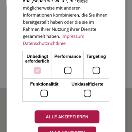
Analysepartner weiter, die diese
Das Inhalts-Papier ist Munken Pure in 120g. Es
möglicherweise mit anderen
Informationen kombinieren, die Sie ihnen
lässt sich wunderbar beschreiben und hat
bereitgestellt haben oder die sie im
einen leicht ecru farbenen Stich.
Rahmen Ihrer Nutzung ihrer Dienste
gesammelt haben.
Impressum
Wir bieten dieses Gästebuch (128 Seiten) in 4
Datenschutzrichtlinie
verschiedenen Farben an - machen Sie sich
Unbedingt
Performance
Targeting
und anderen eine Freude!
erforderlich
Funktionalität
Unklassifizierte
BELIEBTE ANLÄSSE
Hochzeit
ALLE AKZEPTIEREN
Weihnachten