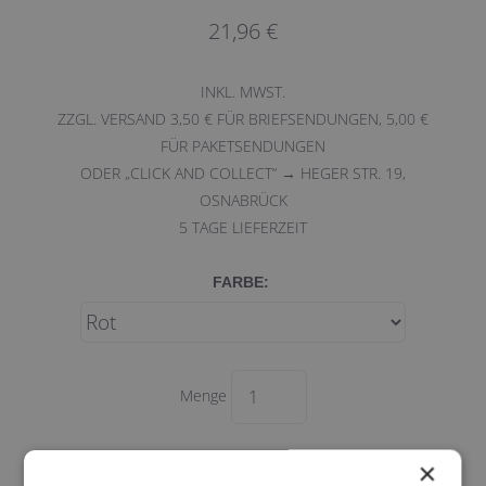
21,96 €
INKL. MWST.
ZZGL. VERSAND 3,50 € FÜR BRIEFSENDUNGEN, 5,00 €
FÜR PAKETSENDUNGEN
ODER „CLICK AND COLLECT“ → HEGER STR. 19,
OSNABRÜCK
5
TAGE LIEFERZEIT
FARBE:
Menge
×