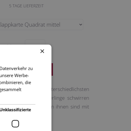
5
TAGE LIEFERZEIT
Menge
×
 Datenverkehr zu
 unsere Werbe-
ombinieren, die
e Karte um zu unterschiedlichsten
e gesammelt
tulieren. Die Schmetterlinge schwirren
- zusammen. Einige von ihnen sind mit
Unklassifizierte