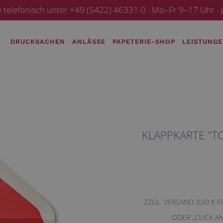
e telefonisch unter +49 (5422) 46331-0 · Mo–Fr 9–17 Uhr 
DRUCKSACHEN
ANLÄSSE
PAPETERIE-SHOP
LEISTUNG
KLAPPKARTE "T
ZZGL. VERSAND 3,50 € 
ODER „CLICK A