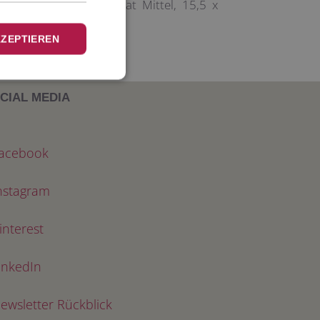
karte im Format Quadrat Mittel, 15,5 x
schlag.
KZEPTIEREN
CIAL MEDIA
acebook
nstagram
interest
inkedIn
ewsletter Rückblick