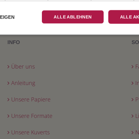
4-seitige Klapp
15,5 cm, mit Um
ZEIGEN
ALLE ABLEHNEN
ALLE A
INFO
SO
Über uns
F
Anleitung
I
Unsere Papiere
P
Unsere Formate
L
Unsere Kuverts
N