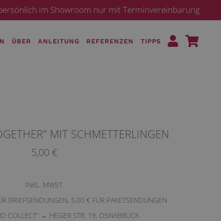
· persönlich im Showroom nur mit Terminvereinbarung
EN
ÜBER
ANLEITUNG
REFERENZEN
TIPPS
OGETHER" MIT SCHMETTERLINGEN
5,00 €
INKL. MWST.
FÜR BRIEFSENDUNGEN, 5,00 € FÜR PAKETSENDUNGEN
ND COLLECT“ → HEGER STR. 19, OSNABRÜCK