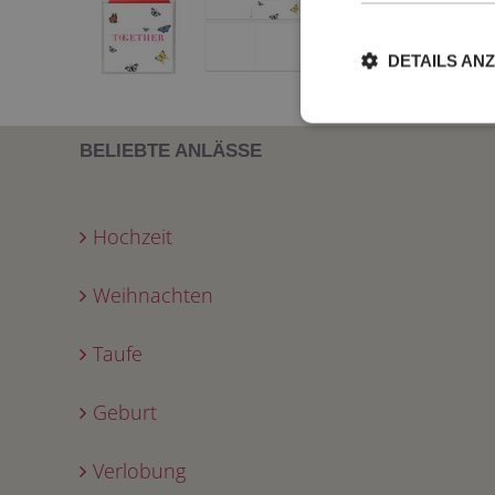
DETAILS AN
BELIEBTE ANLÄSSE
Hochzeit
Weihnachten
Taufe
Geburt
Verlobung