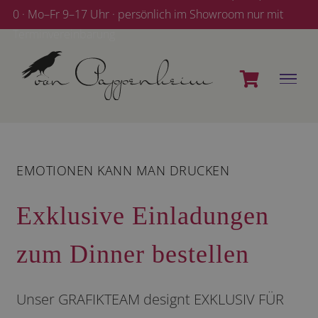
Zum
0 · Mo–Fr 9–17 Uhr · persönlich im Showroom nur mit
Inhalt
Terminvereinbarung
springen
EMOTIONEN KANN MAN DRUCKEN
Exklusive Einladungen
zum Dinner bestellen
Unser GRAFIKTEAM designt EXKLUSIV FÜR