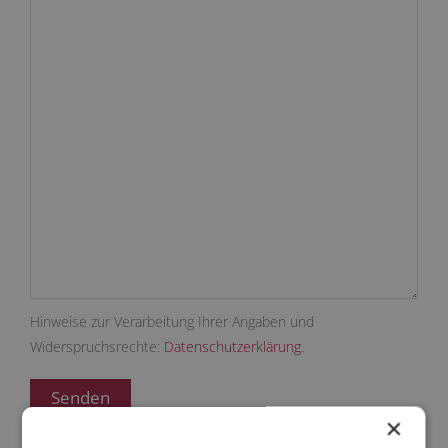
Hinweise zur Verarbeitung Ihrer Angaben und
Widerspruchsrechte:
Datenschutzerklärung
.
×
Wir beraten Sie sehr gerne auch
in unserem Showroom.