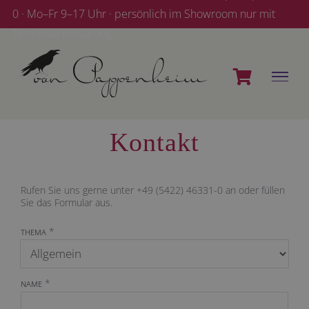
Zum
0 · Mo–Fr 9–17 Uhr · persönlich im Showroom nur mit
Inhalt
Terminvereinbarung
springen
Kontakt
Rufen Sie uns gerne unter +49 (5422) 46331-0 an oder füllen
Sie das Formular aus.
*
THEMA
*
NAME