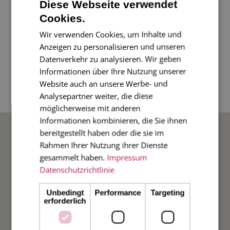
Diese Webseite verwendet
Bitte vereinbaren Sie einen Termin:
Cookies.
+49 (5422) 46331-0
Wir verwenden Cookies, um Inhalte und
Rabe von Pappenheim Druck GmbH
Anzeigen zu personalisieren und unseren
Heger Str. 19
Datenverkehr zu analysieren. Wir geben
49074 Osnabrück
Informationen über Ihre Nutzung unserer
E-Mail:
info@von-pappenheim-druck.de
Website auch an unsere Werbe- und
Web:
www.von-pappenheim-druck.de
Analysepartner weiter, die diese
möglicherweise mit anderen
Informationen kombinieren, die Sie ihnen
BELIEBTE ANLÄSSE
bereitgestellt haben oder die sie im
Rahmen Ihrer Nutzung ihrer Dienste
gesammelt haben.
Impressum
Hochzeit
Datenschutzrichtlinie
Weihnachten
Unbedingt
Performance
Targeting
erforderlich
Taufe