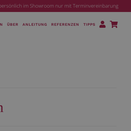
· persönlich im Showroom nur mit Terminvereinbarung
EN
ÜBER
ANLEITUNG
REFERENZEN
TIPPS
n