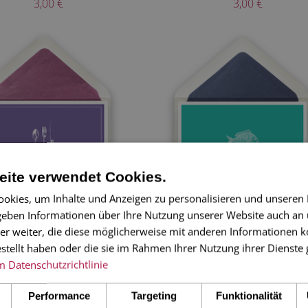
3,00 €
3,00 €
ite verwendet Cookies.
LAPPKARTE BESTECK
KLAPPKARTE FISCH
okies, um Inhalte und Anzeigen zu personalisieren und unseren
KLAPPKARTE QUER
KLAPPKARTE QUER
 geben Informationen über Ihre Nutzung unserer Website auch an
DIPLOMATENFORMAT
DIPLOMATENFORMAT
er weiter, die diese möglicherweise mit anderen Informationen k
ZEIT NICHT AUF LAGER
3,00 €
estellt haben oder die sie im Rahmen Ihrer Nutzung ihrer Dienst
m
Datenschutzrichtlinie
Performance
Targeting
Funktionalität