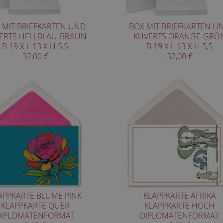
 MIT BRIEFKARTEN UND
BOX MIT BRIEFKARTEN U
ERTS HELLBLAU-BRAUN
KUVERTS ORANGE-GRÜ
B 19 X L 13 X H 5,5
B 19 X L 13 X H 5,5
32,00 €
32,00 €
APPKARTE BLUME PINK
KLAPPKARTE AFRIKA
KLAPPKARTE QUER
KLAPPKARTE HOCH
DIPLOMATENFORMAT
DIPLOMATENFORMAT