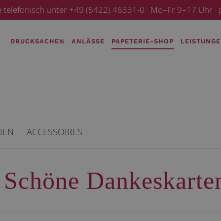
e telefonisch unter +49 (5422) 46331-0 · Mo–Fr 9–17 Uhr 
DRUCKSACHEN
ANLÄSSE
PAPETERIE-SHOP
LEISTUNG
IEN
ACCESSOIRES
Schöne Dankeskarte