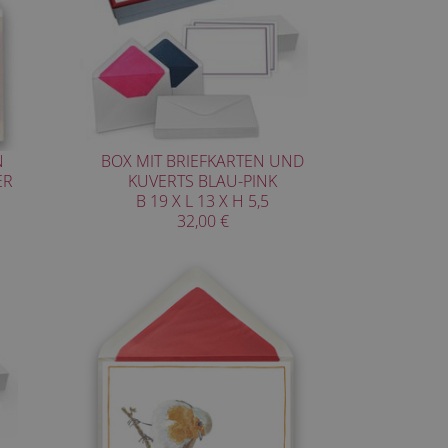
N
BOX MIT BRIEFKARTEN UND
ER
KUVERTS BLAU-PINK
B 19 X L 13 X H 5,5
32,00 €