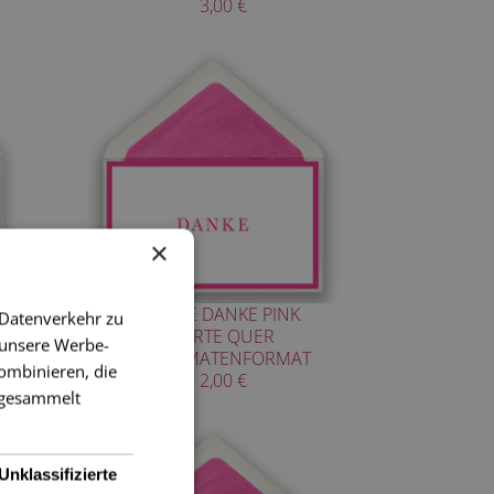
3,00 €
×
KARTE DANKE PINK
 Datenverkehr zu
KARTE QUER
 unsere Werbe-
DIPLOMATENFORMAT
ombinieren, die
2,00 €
e gesammelt
Unklassifizierte