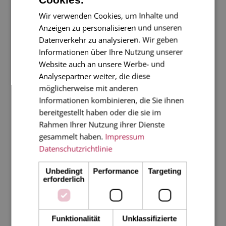
schöne Dinge kaufen können.
Wir verwenden Cookies, um Inhalte und
Anzeigen zu personalisieren und unseren
Datenverkehr zu analysieren. Wir geben
Informationen über Ihre Nutzung unserer
DRUCKSACHEN GESTALTEN LASSEN
Website auch an unsere Werbe- und
Analysepartner weiter, die diese
Exklusive Drucksachen von unseren Grafikern
möglicherweise mit anderen
gestalten und auf den feinsten Papieren drucken
Informationen kombinieren, die Sie ihnen
lassen
bereitgestellt haben oder die sie im
Rahmen Ihrer Nutzung ihrer Dienste
gesammelt haben.
Impressum
Datenschutzrichtlinie
EIGENE DRUCKDATEN
Unbedingt
Performance
Targeting
erforderlich
Fertig gestaltete Drucksachen hochladen (ohne
Gestaltungsservice)
Funktionalität
Unklassifizierte
Infos zu Ihren Druckdaten erhalten Sie
hier