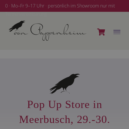
Zum
0 · Mo–Fr 9–17 Uhr · persönlich im Showroom nur mit
Inhalt
Terminvereinbarung
springen
Pop Up Store in
Meerbusch, 29.-30.