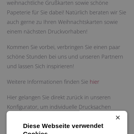
weihnachtliche Grußkarten sowie schöne
Papeterie für Sie dabei! Natürlich beraten wir Sie
auch gerne zu Ihren Weihnachtskarten sowie
einem nächsten Druckvorhaben!
Kommen Sie vorbei, verbringen Sie einen paar
schöne Stunden bei uns und unseren Partnern
und lassen Sich inspirieren!
Weitere Informationen finden Sie
hier
Hier gelangen Sie direkt zurück in unseren
Konfigurator, um individuelle Drucksachen
×
gestalten zu lassen, oder in unseren Onlineshop,
Diese Webseite verwendet
in dem Sie fertige Grußkarten, Papeterie und
Cookies.