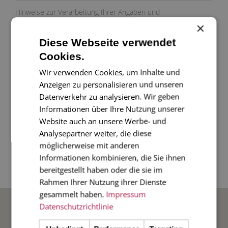
Hinweise zur Verarbeitung Ihrer Angaben und
Widerspruchsrechte:
Datenschutzerklärung
.
×
Diese Webseite verwendet
Cookies.
Wir beraten Sie sehr gerne auch
Wir verwenden Cookies, um Inhalte und
in unserem Showroom.
Anzeigen zu personalisieren und unseren
Bitte vereinbaren Sie einen Termin:
Datenverkehr zu analysieren. Wir geben
+49 (5422) 46331-0
Informationen über Ihre Nutzung unserer
Rabe von Pappenheim Druck GmbH
Website auch an unsere Werbe- und
Heger Str. 19
Analysepartner weiter, die diese
49074 Osnabrück
möglicherweise mit anderen
E-Mail:
info@von-pappenheim-druck.de
Informationen kombinieren, die Sie ihnen
Web:
www.von-pappenheim-druck.de
bereitgestellt haben oder die sie im
Rahmen Ihrer Nutzung ihrer Dienste
gesammelt haben.
Impressum
BELIEBTE ANLÄSSE
Datenschutzrichtlinie