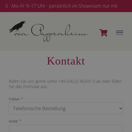
Zum
0 · Mo–Fr 9–17 Uhr · persönlich im Showroom nur mit
Inhalt
Terminvereinbarung
springen
Kontakt
Rufen Sie uns gerne unter +49 (5422) 46331-0 an oder füllen
Sie das Formular aus.
*
THEMA
*
NAME