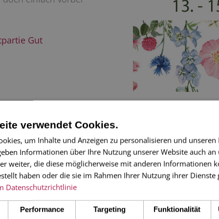
partie Gut
ite verwendet Cookies.
ZUM SHOP
KONTAKT
okies, um Inhalte und Anzeigen zu personalisieren und unseren
 geben Informationen über Ihre Nutzung unserer Website auch an
Telefonische Beratu
Grußkarten, Papeterie und
er weiter, die diese möglicherweise mit anderen Informationen k
Premium Service 
schöne Dinge einkaufen
estellt haben oder die sie im Rahmen Ihrer Nutzung ihrer Dienst
n
übernehmen die Erf
m
Datenschutzrichtlinie
der Bestellung für 
Performance
Targeting
Funktionalität