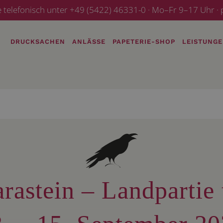
e telefonisch unter +49 (5422) 46331-0 · Mo–Fr 9–17 Uhr 
DRUCKSACHEN
ANLÄSSE
PAPETERIE-SHOP
LEISTUNG
rastein – Landpartie t