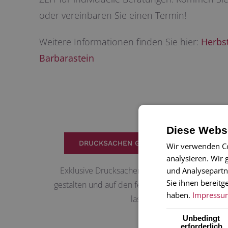
oder vereinbaren Sie einen Termin!
Weitere Informationen finden Sie hier:
Herbst
Barbarastein
Diese Webse
DRUCKSACHEN GESTALTEN LASSEN
Wir verwenden Co
analysieren. Wir
Exklusive Drucksachen von unseren Grafikern
und Analysepartn
Sie ihnen bereitg
gestalten und auf den feinsten Papieren drucke
haben.
Impressu
lassen
Unbedingt
erforderlich