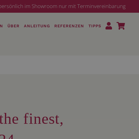
· persönlich im Showroom nur mit Terminvereinbarung
EN
ÜBER
ANLEITUNG
REFERENZEN
TIPPS
he finest,