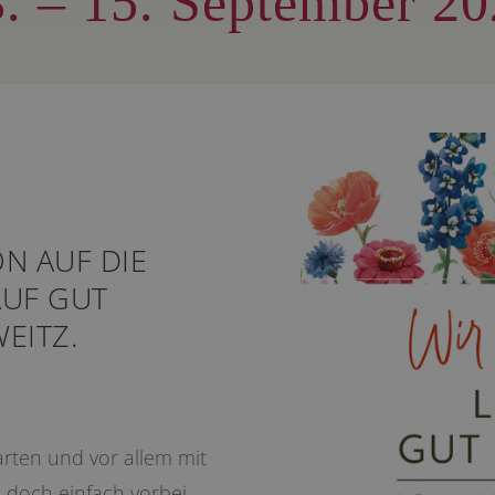
. – 15. September 2
N AUF DIE
AUF GUT
EITZ.
arten und vor allem mit
e doch einfach vorbei