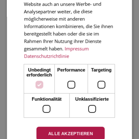
Website auch an unsere Werbe- und
KONTAKT
Analysepartner weiter, die diese
möglicherweise mit anderen
Telefonische Beratung und Premium Service (wir
Informationen kombinieren, die Sie ihnen
übernehmen die Erfassung der Bestellung für Sie)
bereitgestellt haben oder die sie im
Rahmen Ihrer Nutzung ihrer Dienste
gesammelt haben.
Impressum
Datenschutzrichtlinie
Unbedingt
Performance
Targeting
Ähnliche Beiträge
erforderlich
Funktionalität
Unklassifizierte
MALTESER
FLYING
COUNTRY
ALLE AKZEPTIEREN