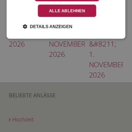
BENEFIZMARKT
WAREHOUSE
SECRETS
KRONBERG,
IN
RIXDORF,
ALLE ABLEHNEN
6.-7.
HAMBURG,
30.
DETAILS ANZEIGEN
NOVEMBER
3.-4.
OKTOBER
2026
NOVEMBER
&#8211;
2026
1.
NOVEMBER
2026
BELIEBTE ANLÄSSE
Hochzeit