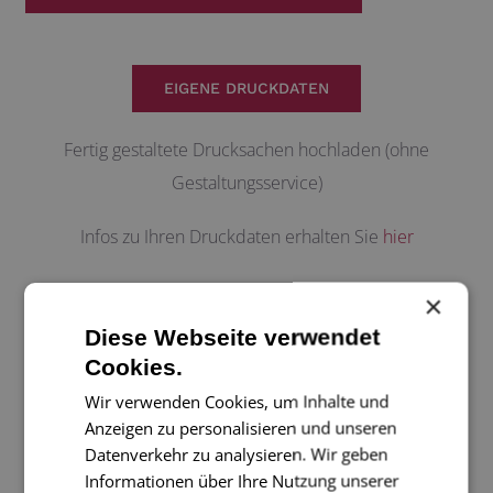
EIGENE DRUCKDATEN
Fertig gestaltete Drucksachen hochladen (ohne
Gestaltungsservice)
Infos zu Ihren Druckdaten erhalten Sie
hier
×
ZUM SHOP
Diese Webseite verwendet
Cookies.
Grußkarten, Papeterie und
Wir verwenden Cookies, um Inhalte und
schöne Dinge einkaufen
Anzeigen zu personalisieren und unseren
Datenverkehr zu analysieren. Wir geben
Informationen über Ihre Nutzung unserer