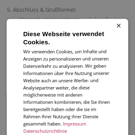
5. Abschluss & Grußformel:
Klassisch oder kreativ, je nach Empfänger.
×
Beispiele:
„Frohe Weihnachten und alles
Diese Webseite verwendet
Gute für das neue Jahr“
Cookies.
Für Freunde: „Herzliche Weihnachtsgrüße“ /
Wir verwenden Cookies, um Inhalte und
„Alles Liebe zum Fest“
Anzeigen zu personalisieren und unseren
Datenverkehr zu analysieren. Wir geben
Informationen über Ihre Nutzung unserer
6. Kreative Ergänzungen:
Website auch an unsere Werbe- und
Kurze Zitate, Gedichte oder kleine Sprüche
Analysepartner weiter, die diese
als Highlight.
möglicherweise mit anderen
Informationen kombinieren, die Sie ihnen
Beispiele
: „Weihnachten ist die Zeit, in der
bereitgestellt haben oder die sie im
wir die kleinen Dinge im Leben besonders
Rahmen Ihrer Nutzung ihrer Dienste
schätzen.“/ „Möge Freude und Liebe euer
gesammelt haben.
Impressum
Datenschutzrichtlinie
Fest begleiten.“