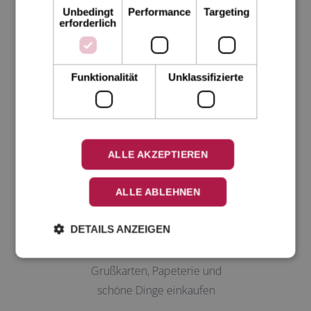
Unbedingt
Performance
Targeting
lassen
erforderlich
EIGENE DRUCKDATEN
Funktionalität
Unklassifizierte
Fertig gestaltete Drucksachen hochladen (ohne
Gestaltungsservice)
ALLE AKZEPTIEREN
Infos zu Ihren Druckdaten erhalten Sie
hier
ALLE ABLEHNEN
DETAILS ANZEIGEN
ZUM SHOP
Grußkarten, Papeterie und
schöne Dinge einkaufen