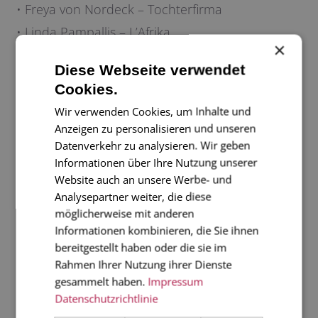
• Freya von Nordeck – Tochterfirma
• Linda Pampallis – L’Afrika
×
• Maren Reisner – A Bleistift for everyone
Diese Webseite verwendet
Cookies.
Hier gelangen Sie direkt zurück in unseren
Wir verwenden Cookies, um Inhalte und
Konfigurator, um individuelle Drucksachen
Anzeigen zu personalisieren und unseren
gestalten zu lassen, oder in unseren Onlineshop,
Datenverkehr zu analysieren. Wir geben
in dem Sie fertige Grußkarten, Papeterie und
Informationen über Ihre Nutzung unserer
Website auch an unsere Werbe- und
schöne Dinge kaufen können.
Analysepartner weiter, die diese
möglicherweise mit anderen
Informationen kombinieren, die Sie ihnen
bereitgestellt haben oder die sie im
DRUCKSACHEN GESTALTEN LASSEN
Rahmen Ihrer Nutzung ihrer Dienste
gesammelt haben.
Impressum
Exklusive Drucksachen von unseren Grafikern
Datenschutzrichtlinie
gestalten und auf den feinsten Papieren drucken