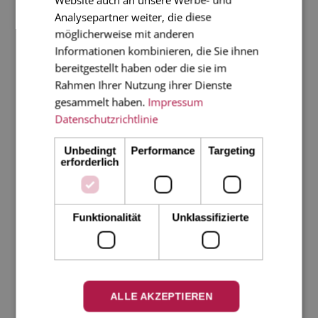
Grußkarten, Papeterie und
Analysepartner weiter, die diese
schöne Dinge einkaufen
möglicherweise mit anderen
Informationen kombinieren, die Sie ihnen
ZUM SHOP
bereitgestellt haben oder die sie im
Rahmen Ihrer Nutzung ihrer Dienste
gesammelt haben.
Impressum
Datenschutzrichtlinie
Ähnliche Beiträge
Unbedingt
Performance
Targeting
erforderlich
Funktionalität
Unklassifizierte
MALTESER
FLYING
COUNTRY
ALLE AKZEPTIEREN
BENEFIZMARKT
WAREHOUSE
SECRETS