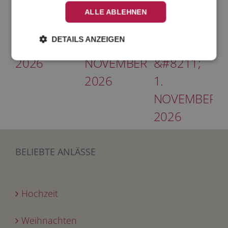
KRONBERG,
IN
RIXDORF,
ALLE ABLEHNEN
6.-7.
HAMBURG,
30.
DETAILS ANZEIGEN
NOVEMBER
3.-4.
OKTOBER
2026
NOVEMBER
&#8211;
2026
1.
NOVEMBER
2026
BELIEBTE ANLÄSSE
Hochzeit
Weihnachten