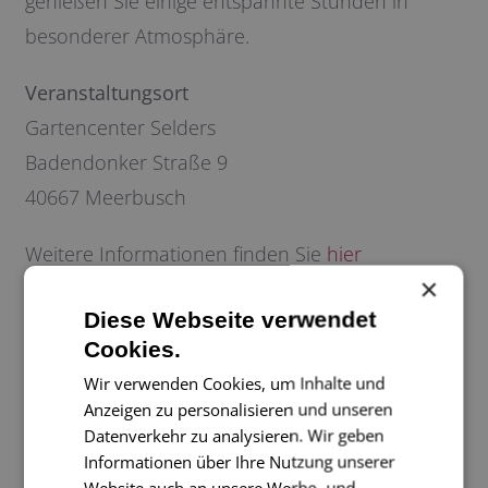
genießen Sie einige entspannte Stunden in
besonderer Atmosphäre.
Veranstaltungsort
Gartencenter Selders
Badendonker Straße 9
40667 Meerbusch
Weitere Informationen finden Sie
hier
×
Exklusive Drucksachen von unseren Grafikern
Diese Webseite verwendet
gestalten und auf den feinsten Papieren
Cookies.
drucken lassen
Wir verwenden Cookies, um Inhalte und
Anzeigen zu personalisieren und unseren
Datenverkehr zu analysieren. Wir geben
DRUCKSACHEN GESTALTEN LASSEN
Informationen über Ihre Nutzung unserer
Website auch an unsere Werbe- und