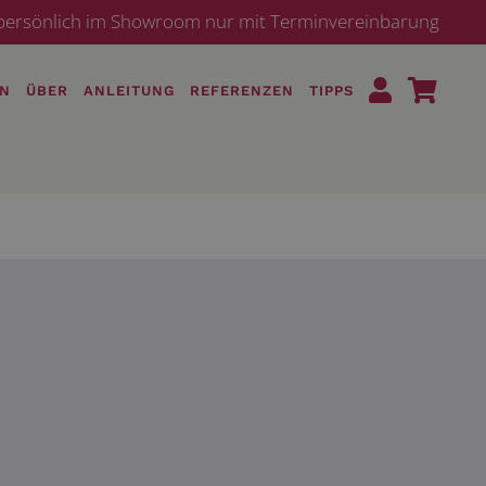
· persönlich im Showroom nur mit Terminvereinbarung
EN
ÜBER
ANLEITUNG
REFERENZEN
TIPPS