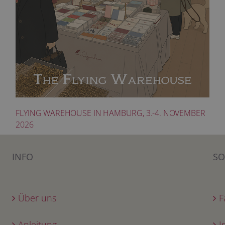
FLYING WAREHOUSE IN HAMBURG, 3.-4. NOVEMBER
2026
INFO
SO
Über uns
F
Anleitung
I