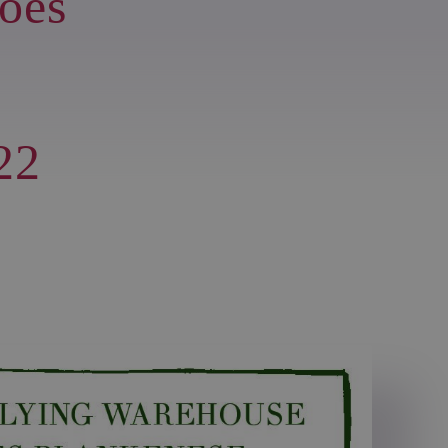
oes
22