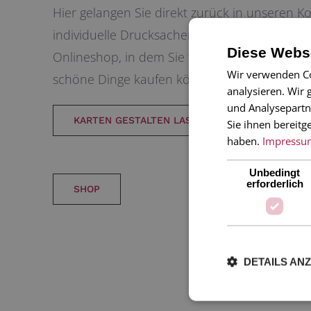
Hier gelangen Sie direkt zurück in unseren K
individuelle Drucksachen gestalten zu lassen
Diese Webse
Onlineshop, in dem Sie fertige Grußkarten, P
Wir verwenden Co
schöne Dinge kaufen können.
analysieren. Wir
und Analysepartn
KARTEN GESTALTEN LASSEN
Sie ihnen bereitg
haben.
Impressu
Unbedingt
erforderlich
SHOP
DETAILS AN