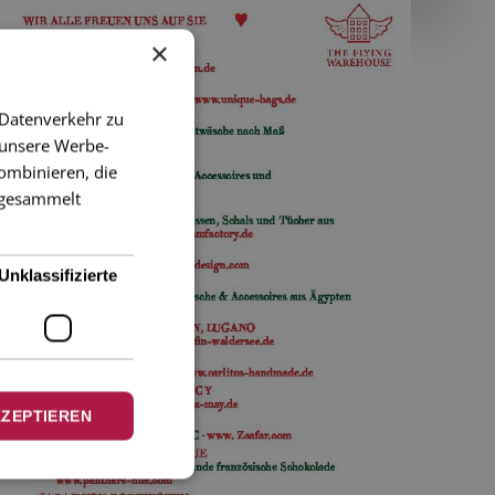
×
 Datenverkehr zu
 unsere Werbe-
ombinieren, die
e gesammelt
Unklassifizierte
KZEPTIEREN