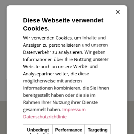
×
Diese Webseite verwendet
Die Weihnachtsseife "Zirbe" von Seifen Haag ist da!
Cookies.
Verpackt im wunderschönen bordeaux-roten
Wir verwenden Cookies, um Inhalte und
Geschenkkarton.
Anzeigen zu personalisieren und unseren
Jede Seife ist ein Unikat. Die Seifen sind vegan und
Datenverkehr zu analysieren. Wir geben
die Inhaltsstoffe zertifiziert nach Cosmos Certified,
Informationen über Ihre Nutzung unserer
RSPO und Rainforest Alliance. Produziert in reiner
Website auch an unsere Werbe- und
Handarbeit in der Seifenfabrik in Stuttgart
Analysepartner weiter, die diese
möglicherweise mit anderen
Feuerbach.
Informationen kombinieren, die Sie ihnen
Die Seife wiegt 140g.
bereitgestellt haben oder die sie im
Rahmen Ihrer Nutzung ihrer Dienste
BELIEBTE ANLÄSSE
gesammelt haben.
Impressum
Datenschutzrichtlinie
Hochzeit
Unbedingt
Performance
Targeting