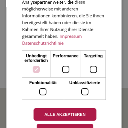
Tischkarten und Menükarten nutzen,
Analysepartner weiter, die diese
möglicherweise mit anderen
Einladungskarten und Briefe kunstvoll aufpeppen, in
Informationen kombinieren, die Sie ihnen
Geschenkverpackungen einbinden oder einfach zur
bereitgestellt haben oder die sie im
Dekoration auf Ihrem gedeckten Tisch streuen. Zur
Rahmen Ihrer Nutzung ihrer Dienste
Weihnachtszeit können Sie Ihren Adventskalender,
gesammelt haben.
Impressum
Datenschutzrichtlinie
Christbaum sowie natürlich Ihre Weihnachtspost
veredeln.
Unbedingt
Performance
Targeting
erforderlich
Bogen mit 12 Weihnachtsschlitten
pro Stück 8 x 3,5 cm
Funktionalität
Unklassifizierte
BELIEBTE ANLÄSSE
Hochzeit
ALLE AKZEPTIEREN