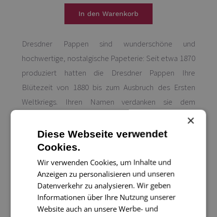
Dresdner Pappen sind wunderschöne und
hochwertige, nostalgische Papeterie: Seit etwa 1870
produziert hatten die Dresdner Pappen Ihre
Blütezeit von 1880 bis zum Ausbruch des Ersten
Weltkriegs. Ihren Namen verdanken sie dem
Herstellungsgebiet, dem Raum Dresden. Intention
×
war, plastische Gegenstände aus Papier so
Diese Webseite verwendet
herzustellen, dass sie aussahen, als ob sie aus
Cookies.
Metallblech geprägt seien.
Wir verwenden Cookies, um Inhalte und
Anzeigen zu personalisieren und unseren
Datenverkehr zu analysieren. Wir geben
Die Dresdner Pappen sind vielseitig einsetzbar: Sie
Informationen über Ihre Nutzung unserer
können Sie zur Verzierung Ihrer Papeterie wie
Website auch an unsere Werbe- und