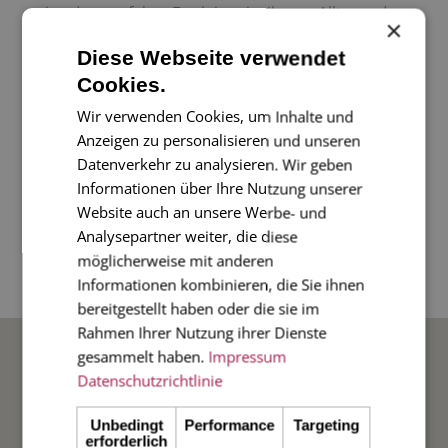
ist der perfekte Begleiter in ihrem Alltag oder
×
auch immer gerne ein besonderes Mitbringsel!
Diese Webseite verwendet
Cookies.
Das weiße 120g/m² Papier eignet sich bestens
Wir verwenden Cookies, um Inhalte und
für Notizen und Skizzen. Durch die
Anzeigen zu personalisieren und unseren
Spiralbindung lassen sich die Seiten mühelos
Datenverkehr zu analysieren. Wir geben
Informationen über Ihre Nutzung unserer
umblättern.
Website auch an unsere Werbe- und
Wir bieten dieses Notizbuch in 5
Analysepartner weiter, die diese
verschiedenen Designs an - machen Sie sich
möglicherweise mit anderen
und anderen eine Freude!
Informationen kombinieren, die Sie ihnen
bereitgestellt haben oder die sie im
Rahmen Ihrer Nutzung ihrer Dienste
BELIEBTE ANLÄSSE
gesammelt haben.
Impressum
Datenschutzrichtlinie
Hochzeit
Unbedingt
Performance
Targeting
erforderlich