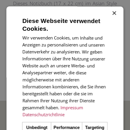
Dieses Notizbuch (17 x 22 cm) im Asian Style
×
ist der perfekte Begleiter in ihrem Alltag oder
auch immer gerne ein besonderes Mitbringsel!
Diese Webseite verwendet
Cookies.
Das weiße 120g/m² Papier eignet sich bestens
Wir verwenden Cookies, um Inhalte und
Anzeigen zu personalisieren und unseren
für Notizen und Skizzen. Durch die
Datenverkehr zu analysieren. Wir geben
Spiralbindung lassen sich die Seiten mühelos
Informationen über Ihre Nutzung unserer
umblättern.
Website auch an unsere Werbe- und
Wir bieten dieses Notizbuch in 5
Analysepartner weiter, die diese
möglicherweise mit anderen
verschiedenen Designs an - machen Sie sich
Informationen kombinieren, die Sie ihnen
und anderen eine Freude!
bereitgestellt haben oder die sie im
Rahmen Ihrer Nutzung ihrer Dienste
BELIEBTE ANLÄSSE
gesammelt haben.
Impressum
Datenschutzrichtlinie
Hochzeit
Unbedingt
Performance
Targeting