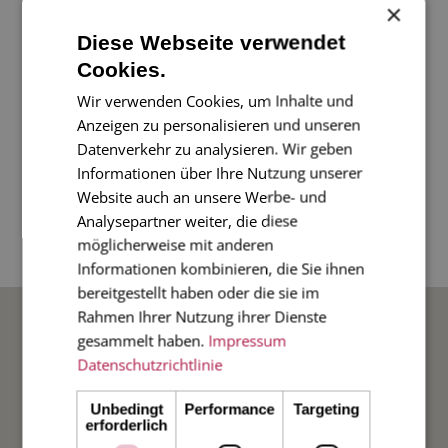
×
Diese Webseite verwendet
Eine süße kleine Karte mit einer Libelle aus unserer
Cookies.
Serie der kleinen Karten mit abgerundeten Ecken.
Wir verwenden Cookies, um Inhalte und
Anzeigen zu personalisieren und unseren
2-seitige Karte im Format mini,
9,5 x 6,5 cm
, m
it
Datenverkehr zu analysieren. Wir geben
passendem Umschlag
Informationen über Ihre Nutzung unserer
Website auch an unsere Werbe- und
Analysepartner weiter, die diese
Zur Info: bitte Sonderformat beachten, wenn Sie die
möglicherweise mit anderen
Karte per Post versenden möchten.
Informationen kombinieren, die Sie ihnen
bereitgestellt haben oder die sie im
BELIEBTE ANLÄSSE
Rahmen Ihrer Nutzung ihrer Dienste
gesammelt haben.
Impressum
Datenschutzrichtlinie
Hochzeit
Unbedingt
Performance
Targeting
erforderlich
Weihnachten