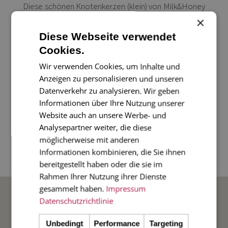
Diese schönen Knotenkerzen (klein) von Milk&Honey
×
dekorieren Ihr Zuhause im Wohnzimmer oder im Bad.
Diese Webseite verwendet
Und sie eigenen sich perfekt als kleines Geschenk!
Cookies.
Wir verwenden Cookies, um Inhalte und
Unsere Knoten Kerze ist 6,5 cm x 3 cm x 3 cm. Hand
Anzeigen zu personalisieren und unseren
gegossen und individuell in Deutschland hergestellt.
Datenverkehr zu analysieren. Wir geben
Informationen über Ihre Nutzung unserer
Kerzensicherheit - Lassen Sie brennende Kerzen
Website auch an unsere Werbe- und
Analysepartner weiter, die diese
niemals unbeaufsichtigt. Wenn beleuchtet, legen Sie
möglicherweise mit anderen
bitte eine flache feuerfeste Oberfläche darunter.
Informationen kombinieren, die Sie ihnen
Bitte kürzen Sie den Docht auf max. 1 cm.
bereitgestellt haben oder die sie im
Rahmen Ihrer Nutzung ihrer Dienste
BELIEBTE ANLÄSSE
gesammelt haben.
Impressum
Datenschutzrichtlinie
Hochzeit
Unbedingt
Performance
Targeting