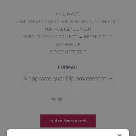
INKL. MWST.
ZZGL. VERSAND 3,50 € FÜR BRIEFSENDUNGEN, 5,00 €
FÜR PAKETSENDUNGEN
ODER „CLICK AND COLLECT“ → HEGER STR. 19,
OSNABRÜCK
5
TAGE LIEFERZEIT
FORMAT:
Menge
×