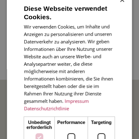
Eine wunderschöne Karte aus unserer Jagd-
Diese Webseite verwendet
Serie mit einem Wildschwein - nicht nur für
Cookies.
Jagdfreunde ein Highlight.
Wir verwenden Cookies, um Inhalte und
Oder nutzen Sie diese Karte, um sich für eine
Anzeigen zu personalisieren und unseren
Jagdeinladung zu bedanken!
Datenverkehr zu analysieren. Wir geben
Informationen über Ihre Nutzung unserer
Website auch an unsere Werbe- und
4-seitige Klappkarte im Diplomatenformat 17 x
Analysepartner weiter, die diese
11 cm, mit rot gefüttertem Umschlag.
möglicherweise mit anderen
Informationen kombinieren, die Sie ihnen
bereitgestellt haben oder die sie im
BELIEBTE ANLÄSSE
Rahmen Ihrer Nutzung ihrer Dienste
gesammelt haben.
Impressum
Hochzeit
Datenschutzrichtlinie
Unbedingt
Performance
Targeting
Weihnachten
erforderlich