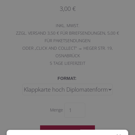
3,00 €
INKL. MWST.
ZZGL. VERSAND 3,50 € FÜR BRIEFSENDUNGEN, 5,00 €
FÜR PAKETSENDUNGEN
ODER „CLICK AND COLLECT“ → HEGER STR. 19,
OSNABRÜCK
5
TAGE LIEFERZEIT
FORMAT:
Menge