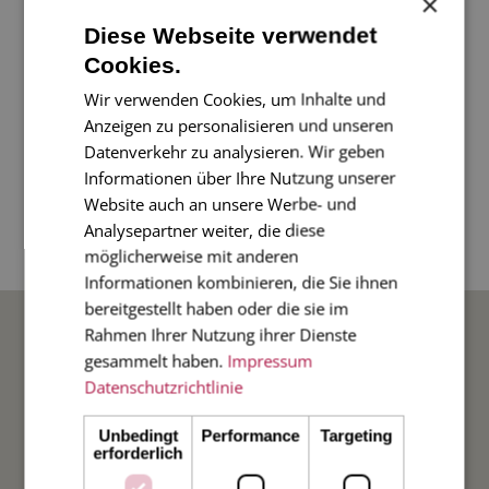
×
Diese Webseite verwendet
Eine wunderschön schlichte Karte mit einem
Cookies.
Kranz - als Weihnachtskarte aber auch über
Wir verwenden Cookies, um Inhalte und
das ganze Jahr passend!
Anzeigen zu personalisieren und unseren
Datenverkehr zu analysieren. Wir geben
Informationen über Ihre Nutzung unserer
4-seitige Klappkarte im Diplomatenformat, 11 x
Website auch an unsere Werbe- und
17 cm, mit gefüttertem Umschlag, Innenfarbe
Analysepartner weiter, die diese
rot.
möglicherweise mit anderen
Informationen kombinieren, die Sie ihnen
bereitgestellt haben oder die sie im
BELIEBTE ANLÄSSE
Rahmen Ihrer Nutzung ihrer Dienste
gesammelt haben.
Impressum
Datenschutzrichtlinie
Hochzeit
Unbedingt
Performance
Targeting
Weihnachten
erforderlich