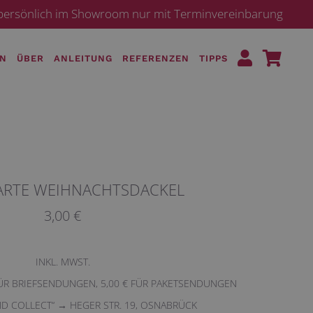
· persönlich im Showroom nur mit Terminvereinbarung
EN
ÜBER
ANLEITUNG
REFERENZEN
TIPPS
ARTE WEIHNACHTSDACKEL
3,00 €
INKL. MWST.
FÜR BRIEFSENDUNGEN, 5,00 € FÜR PAKETSENDUNGEN
ND COLLECT“ → HEGER STR. 19, OSNABRÜCK