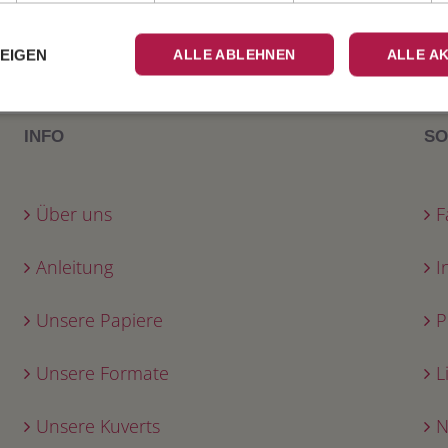
ZEIGEN
ALLE ABLEHNEN
ALLE A
INFO
SO
Über uns
F
Anleitung
I
Unsere Papiere
P
Unsere Formate
L
Unsere Kuverts
N