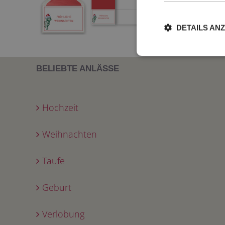
DETAILS AN
BELIEBTE ANLÄSSE
Hochzeit
Weihnachten
Taufe
Geburt
Verlobung