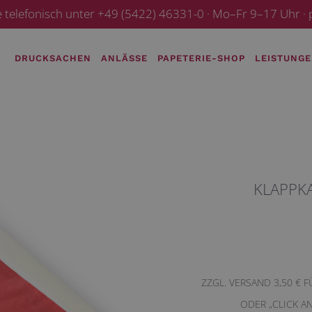
e telefonisch unter +49 (5422) 46331-0 · Mo–Fr 9–17 Uhr 
DRUCKSACHEN
ANLÄSSE
PAPETERIE-SHOP
LEISTUNG
KLAPPK
ZZGL. VERSAND 3,50 € 
ODER „CLICK A