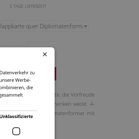
5
TAGE LIEFERZEIT
Menge
×
 Datenverkehr zu
 unsere Werbe-
ombinieren, die
 elegante Weihnachtskarte, die Vorfreude
e gesammelt
n, Schenken und Verschenken weckt. 4-
rte, 17 x 11 cm, Diplomatenformat mit
Unklassifizierte
Kuvert