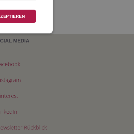
KZEPTIEREN
CIAL MEDIA
acebook
nstagram
interest
inkedIn
ewsletter Rückblick