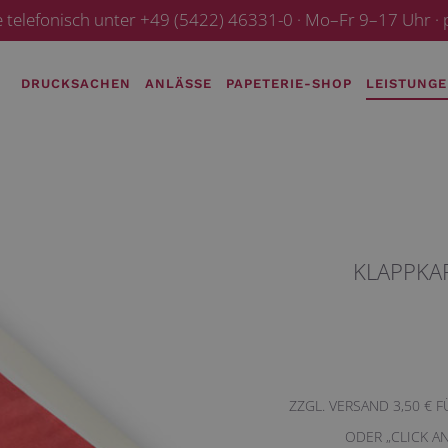
e telefonisch unter +49 (5422) 46331-0 · Mo–Fr 9–17 Uhr 
DRUCKSACHEN
ANLÄSSE
PAPETERIE-SHOP
LEISTUNG
KLAPPKA
ZZGL. VERSAND 3,50 € 
ODER „CLICK A