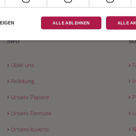
ZEIGEN
ALLE ABLEHNEN
ALLE A
INFO
SO
Über uns
F
Anleitung
I
Unsere Papiere
P
Unsere Formate
L
Unsere Kuverts
N