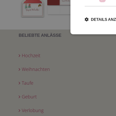
DETAILS AN
BELIEBTE ANLÄSSE
Hochzeit
Weihnachten
Taufe
Geburt
Verlobung