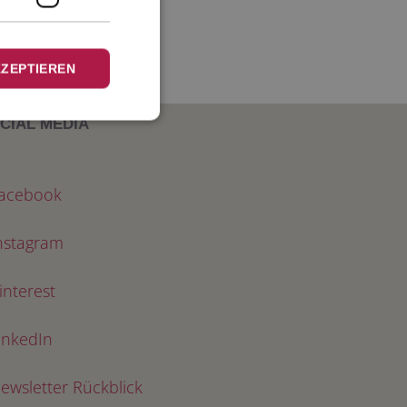
KZEPTIEREN
CIAL MEDIA
acebook
nstagram
interest
inkedIn
ewsletter Rückblick