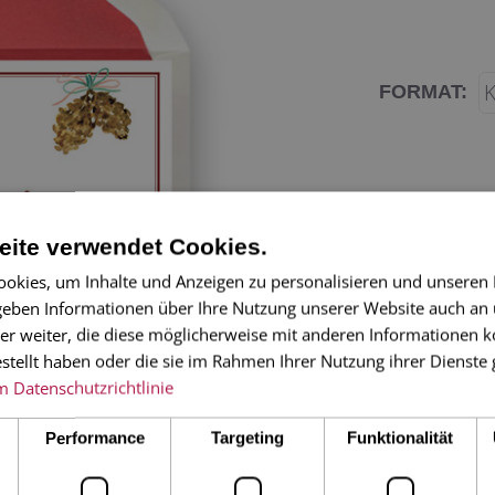
FORMAT:
ite verwendet Cookies.
okies, um Inhalte und Anzeigen zu personalisieren und unseren
 geben Informationen über Ihre Nutzung unserer Website auch an
er weiter, die diese möglicherweise mit anderen Informationen k
Eine wundersch
estellt haben oder die sie im Rahmen Ihrer Nutzung ihrer Dienst
Weihnachtsgrüß
m
Datenschutzrichtlinie
4-seitige Klapp
Performance
Targeting
Funktionalität
mit rot gefütte