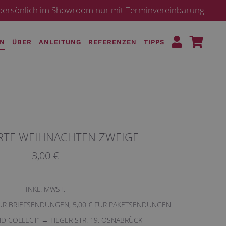
· persönlich im Showroom nur mit Terminvereinbarung
EN
ÜBER
ANLEITUNG
REFERENZEN
TIPPS
RTE WEIHNACHTEN ZWEIGE
3,00 €
INKL. MWST.
FÜR BRIEFSENDUNGEN, 5,00 € FÜR PAKETSENDUNGEN
ND COLLECT“ → HEGER STR. 19, OSNABRÜCK