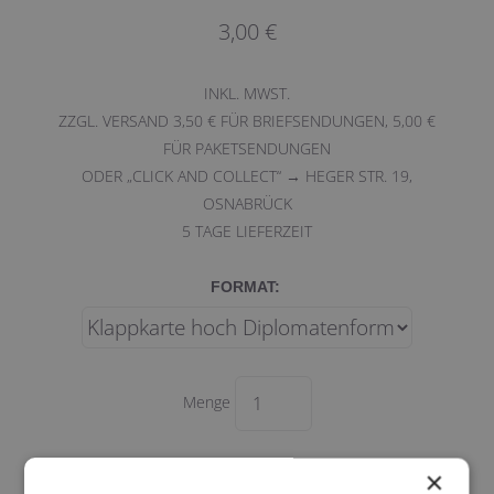
3,00 €
INKL. MWST.
ZZGL. VERSAND 3,50 € FÜR BRIEFSENDUNGEN, 5,00 €
FÜR PAKETSENDUNGEN
ODER „CLICK AND COLLECT“ → HEGER STR. 19,
OSNABRÜCK
5
TAGE LIEFERZEIT
FORMAT:
Menge
×