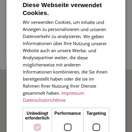
Diese Webseite verwendet
Cookies.
Schauen Sie herein! Und versenden Sie
Wir verwenden Cookies, um Inhalte und
fröhliche Weihnachtsgrüße mit dieser
Anzeigen zu personalisieren und unseren
besonderen Karte mit Fensterstanze.
Datenverkehr zu analysieren. Wir geben
Informationen über Ihre Nutzung unserer
4-seitige Klappkarte im Diplomatenformat, 11 x
Website auch an unsere Werbe- und
Analysepartner weiter, die diese
17 cm, mit rot gefüttertem Umschlag.
möglicherweise mit anderen
Informationen kombinieren, die Sie ihnen
BELIEBTE ANLÄSSE
bereitgestellt haben oder die sie im
Rahmen Ihrer Nutzung ihrer Dienste
gesammelt haben.
Impressum
Hochzeit
Datenschutzrichtlinie
Weihnachten
Unbedingt
Performance
Targeting
erforderlich
Taufe