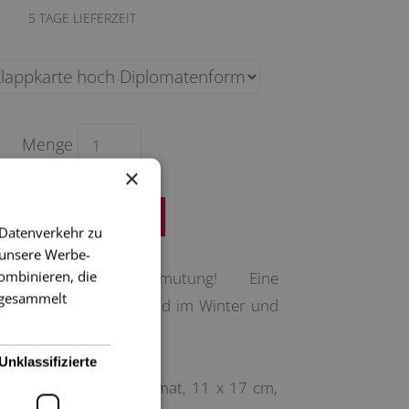
5
TAGE LIEFERZEIT
Menge
×
 Datenverkehr zu
 unsere Werbe-
ombinieren, die
hen mit Schnee-Anmutung! Eine
e gesammelt
arte, vor allem passend im Winter und
Unklassifizierte
karte im Diplomatenformat, 11 x 17 cm,