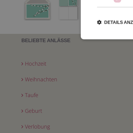
DETAILS AN
BELIEBTE ANLÄSSE
Hochzeit
Weihnachten
Taufe
Geburt
Verlobung