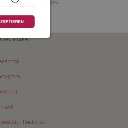
 Umschlag, Innenfarbe grau.
KZEPTIEREN
CIAL MEDIA
acebook
nstagram
interest
inkedIn
ewsletter Rückblick