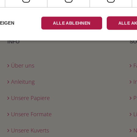
mit gefüttertem
ZEIGEN
ALLE ABLEHNEN
ALLE A
INFO
SO
Über uns
F
Anleitung
I
Unsere Papiere
P
Unsere Formate
L
Unsere Kuverts
N