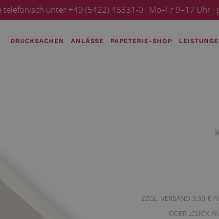
e telefonisch unter +49 (5422) 46331-0 · Mo–Fr 9–17 Uhr 
DRUCKSACHEN
ANLÄSSE
PAPETERIE-SHOP
LEISTUNG
ZZGL. VERSAND 3,50 € 
ODER „CLICK A