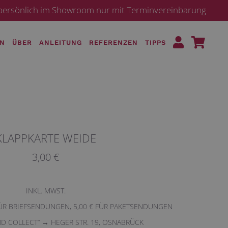
· persönlich im Showroom nur mit Terminvereinbarung
EN
ÜBER
ANLEITUNG
REFERENZEN
TIPPS
KLAPPKARTE WEIDE
3,00 €
INKL. MWST.
FÜR BRIEFSENDUNGEN, 5,00 € FÜR PAKETSENDUNGEN
ND COLLECT“ → HEGER STR. 19, OSNABRÜCK