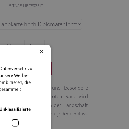
5
TAGE LIEFERZEIT
Menge
×
 Datenverkehr zu
 unsere Werbe-
ombinieren, die
öne, sehr klassische und besondere
e gesammelt
e blaue Einfärbung mit rotem Rand wird
 Stich mit dem Vogel in der Landschaft
Unklassifizierte
Hingucker und kann zu jedem Anlass
erschenkt werden.