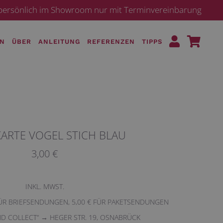
· persönlich im Showroom nur mit Terminvereinbarung
EN
ÜBER
ANLEITUNG
REFERENZEN
TIPPS
ARTE VOGEL STICH BLAU
3,00 €
INKL. MWST.
FÜR BRIEFSENDUNGEN, 5,00 € FÜR PAKETSENDUNGEN
ND COLLECT“ → HEGER STR. 19, OSNABRÜCK