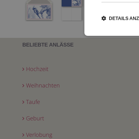
DETAILS AN
BELIEBTE ANLÄSSE
Hochzeit
Weihnachten
Taufe
Geburt
Verlobung