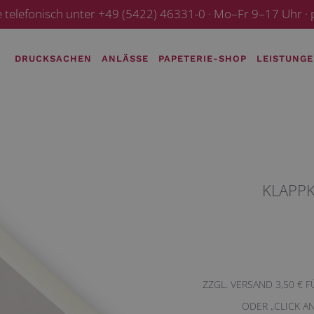
e telefonisch unter +49 (5422) 46331-0 · Mo–Fr 9–17 Uhr 
DRUCKSACHEN
ANLÄSSE
PAPETERIE-SHOP
LEISTUNG
KLAPPK
ZZGL. VERSAND 3,50 € 
ODER „CLICK A