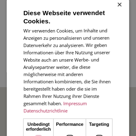
×
So süß und "zum Anbeissen": unsere
Himbeertörtchen-Karte. Die Karte ist
Diese Webseite verwendet
Cookies.
handgezeichnet von einer unserer
Grafikerinnen und ein wunderschöne, so
Wir verwenden Cookies, um Inhalte und
Anzeigen zu personalisieren und unseren
besondere Ergänzung zu Ihrem
Datenverkehr zu analysieren. Wir geben
Geburtstagsgeschenk.
Informationen über Ihre Nutzung unserer
Website auch an unsere Werbe- und
4-seitige Klappkarte im Diplomatenformat, 17 x
Analysepartner weiter, die diese
möglicherweise mit anderen
11cm, mit rot gefüttertem Umschlag.
Informationen kombinieren, die Sie ihnen
bereitgestellt haben oder die sie im
BELIEBTE ANLÄSSE
Rahmen Ihrer Nutzung ihrer Dienste
gesammelt haben.
Impressum
Datenschutzrichtlinie
Hochzeit
Unbedingt
Performance
Targeting
erforderlich
Weihnachten