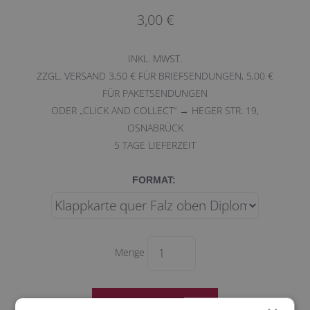
3,00 €
INKL. MWST.
ZZGL. VERSAND 3,50 € FÜR BRIEFSENDUNGEN, 5,00 €
FÜR PAKETSENDUNGEN
ODER „CLICK AND COLLECT“ → HEGER STR. 19,
OSNABRÜCK
5
TAGE LIEFERZEIT
FORMAT:
Menge