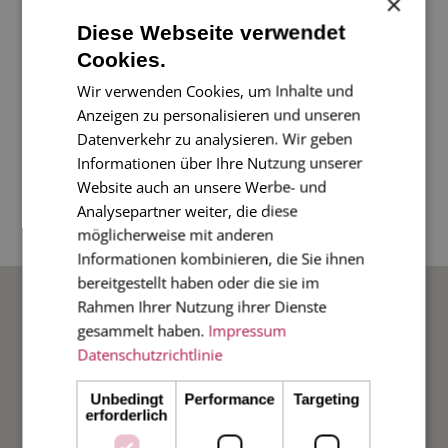
×
Diese Webseite verwendet
Mit dieser ganz schlichten Weihnachtskarte senden
Cookies.
Sie liebevolle Weihnachtsgrüße an Familie und
Wir verwenden Cookies, um Inhalte und
Freunde.
Anzeigen zu personalisieren und unseren
Datenverkehr zu analysieren. Wir geben
Informationen über Ihre Nutzung unserer
4-seitige Klappkarte im Diplomatenformat, 17 x
Website auch an unsere Werbe- und
11 cm, klappt nach oben auf, mit gefüttertem
Analysepartner weiter, die diese
Umschlag, Innenfarbe rot
möglicherweise mit anderen
Informationen kombinieren, die Sie ihnen
bereitgestellt haben oder die sie im
BELIEBTE ANLÄSSE
Rahmen Ihrer Nutzung ihrer Dienste
gesammelt haben.
Impressum
Datenschutzrichtlinie
Hochzeit
Unbedingt
Performance
Targeting
Weihnachten
erforderlich