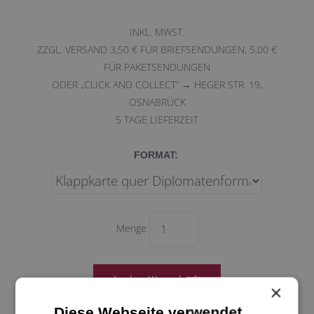
INKL. MWST.
ZZGL. VERSAND 3,50 € FÜR BRIEFSENDUNGEN, 5,00 €
FÜR PAKETSENDUNGEN
ODER „CLICK AND COLLECT“ → HEGER STR. 19,
OSNABRÜCK
5
TAGE LIEFERZEIT
FORMAT:
Menge
×
Diese Webseite verwendet