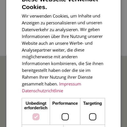
Die Karten mit den Kardinalvögeln - in
Cookies.
sommerlichen Rot- und Rosé-Tönen - einfach
Wir verwenden Cookies, um Inhalte und
ein toller Hingucker sind.
Anzeigen zu personalisieren und unseren
Datenverkehr zu analysieren. Wir geben
Informationen über Ihre Nutzung unserer
4-seitige Klappkarte im Diplomatenformat, 17 x
Website auch an unsere Werbe- und
11 cm, mit rot gefüttertem Umschlag.
Analysepartner weiter, die diese
möglicherweise mit anderen
BELIEBTE ANLÄSSE
Informationen kombinieren, die Sie ihnen
bereitgestellt haben oder die sie im
Rahmen Ihrer Nutzung ihrer Dienste
Hochzeit
gesammelt haben.
Impressum
Datenschutzrichtlinie
Weihnachten
Unbedingt
Performance
Targeting
erforderlich
Taufe