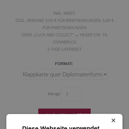
INKL. MWST.
ZZGL. VERSAND 3,50 € FÜR BRIEFSENDUNGEN, 5,00 €
FÜR PAKETSENDUNGEN
ODER „CLICK AND COLLECT“ → HEGER STR. 19,
OSNABRÜCK
5
TAGE LIEFERZEIT
FORMAT:
Menge
×
Diese Webseite verwendet