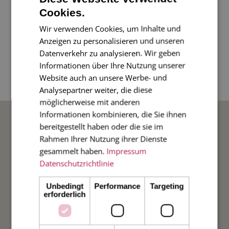
"Ein Leben ohne Mops ist möglich, aber
Cookies.
sinnlos." (Loriot)
Wir verwenden Cookies, um Inhalte und
Anzeigen zu personalisieren und unseren
4-seitige Klappkarte im Diplomatenformat, 17 x
Datenverkehr zu analysieren. Wir geben
Informationen über Ihre Nutzung unserer
11 cm, mit gefüttertem Umschlag, Innenfarbe
Website auch an unsere Werbe- und
pink
Analysepartner weiter, die diese
möglicherweise mit anderen
BELIEBTE ANLÄSSE
Informationen kombinieren, die Sie ihnen
bereitgestellt haben oder die sie im
Rahmen Ihrer Nutzung ihrer Dienste
Hochzeit
gesammelt haben.
Impressum
Datenschutzrichtlinie
Weihnachten
Unbedingt
Performance
Targeting
erforderlich
Taufe