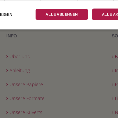
ZEIGEN
ALLE ABLEHNEN
ALLE A
INFO
SO
Über uns
F
Anleitung
I
Unsere Papiere
P
Unsere Formate
L
Unsere Kuverts
N