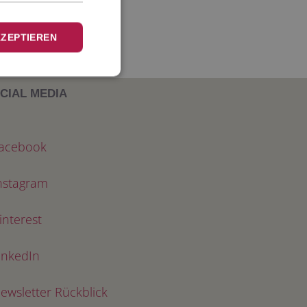
KZEPTIEREN
CIAL MEDIA
acebook
nstagram
interest
inkedIn
ewsletter Rückblick