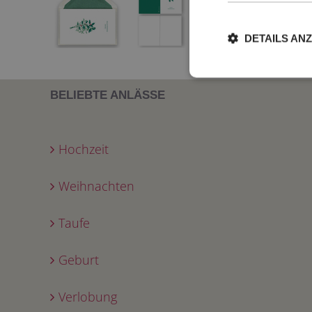
DETAILS AN
BELIEBTE ANLÄSSE
Hochzeit
Weihnachten
Taufe
Geburt
Verlobung