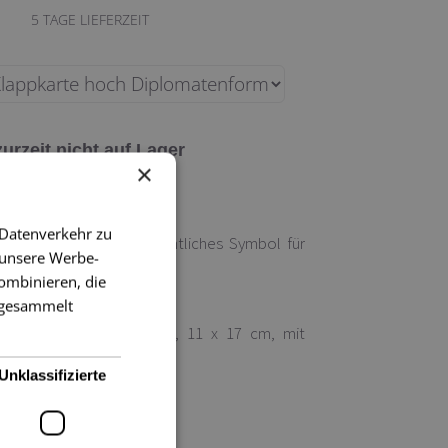
5
TAGE LIEFERZEIT
zurzeit nicht auf Lager
×
 Datenverkehr zu
 so ein schönes weihnachtliches Symbol für
 unsere Werbe-
üße!
ombinieren, die
e gesammelt
arte im Diplomatenformat,
11 x 17 cm, m
it
lag, Innenfarbe grün.
Unklassifizierte