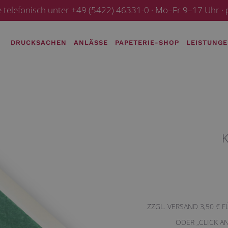
e telefonisch unter +49 (5422) 46331-0 · Mo–Fr 9–17 Uhr 
DRUCKSACHEN
ANLÄSSE
PAPETERIE-SHOP
LEISTUNG
K
ZZGL. VERSAND 3,50 € 
ODER „CLICK A