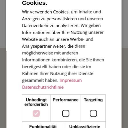
Cookies.
Der Labrador ist ein Familienhund. Dieses ist
die optimale Grußkarte für alle Freunde der
Wir verwenden Cookies, um Inhalte und
Anzeigen zu personalisieren und unseren
Labradore. 4-seitige Klappkarte im
Datenverkehr zu analysieren. Wir geben
Diplomatenformat, 17 x 11 cm, mit
Informationen über Ihre Nutzung unserer
gefüttertem Umschlag, Innenfarbe rot
Website auch an unsere Werbe- und
Analysepartner weiter, die diese
möglicherweise mit anderen
BELIEBTE ANLÄSSE
Informationen kombinieren, die Sie ihnen
bereitgestellt haben oder die sie im
Rahmen Ihrer Nutzung ihrer Dienste
Hochzeit
gesammelt haben.
Impressum
Datenschutzrichtlinie
Weihnachten
Unbedingt
Performance
Targeting
Taufe
erforderlich
Geburt
Funktionalität
Unklassifizierte