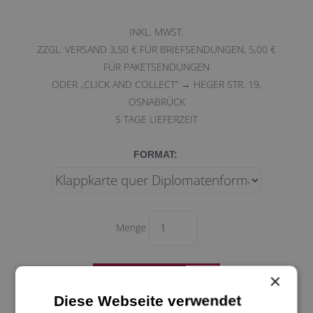
INKL. MWST.
ZZGL. VERSAND 3,50 € FÜR BRIEFSENDUNGEN, 5,00 €
FÜR PAKETSENDUNGEN
ODER „CLICK AND COLLECT“ → HEGER STR. 19,
OSNABRÜCK
5
TAGE LIEFERZEIT
FORMAT:
Menge
×
Diese Webseite verwendet