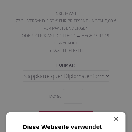
INKL. MWST.
ZZGL. VERSAND 3,50 € FÜR BRIEFSENDUNGEN, 5,00 €
FÜR PAKETSENDUNGEN
ODER „CLICK AND COLLECT“ → HEGER STR. 19,
OSNABRÜCK
5
TAGE LIEFERZEIT
FORMAT:
Menge
×
Diese Webseite verwendet