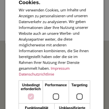
Cookies.
Wir lieben unsere Hunde - auch von hinten!
Verschenken Sie diese besondere Hundekarte.
Wir verwenden Cookies, um Inhalte und
Anzeigen zu personalisieren und unseren
Datenverkehr zu analysieren. Wir geben
4-seitige Klappkarte im Diplomatenformat, 17 x
Informationen über Ihre Nutzung unserer
11 cm, mit grau gefüttertem Umschlag
Website auch an unsere Werbe- und
Analysepartner weiter, die diese
möglicherweise mit anderen
BELIEBTE ANLÄSSE
Informationen kombinieren, die Sie ihnen
bereitgestellt haben oder die sie im
Rahmen Ihrer Nutzung ihrer Dienste
Hochzeit
gesammelt haben.
Impressum
Datenschutzrichtlinie
Weihnachten
Unbedingt
Performance
Targeting
Taufe
erforderlich
Geburt
Funktionalität
Unklassifizierte