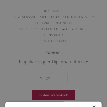
INKL. MWST.
ZZGL. VERSAND 3,50 € FÜR BRIEFSENDUNGEN, 5,00 €
FÜR PAKETSENDUNGEN
ODER „CLICK AND COLLECT“ → HEGER STR. 19,
OSNABRÜCK
5
TAGE LIEFERZEIT
FORMAT:
Menge
×