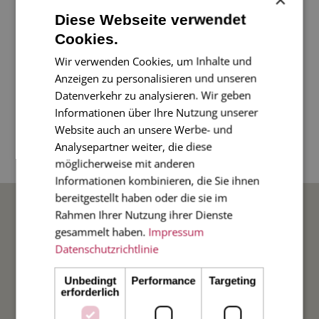
Eine wunderschöne Karte aus unserer Jagd-
Diese Webseite verwendet
Serie mit einem Hirsch vor Streifenhintergrund
Cookies.
- nicht nur für Jagdfreunde ein Highlight.
Wir verwenden Cookies, um Inhalte und
Oder nutzen Sie diese Karte, um sich für eine
Anzeigen zu personalisieren und unseren
Jagdeinladung zu bedanken!
Datenverkehr zu analysieren. Wir geben
Informationen über Ihre Nutzung unserer
Website auch an unsere Werbe- und
4-seitige Klappkarte im Diplomatenformat 17 x
Analysepartner weiter, die diese
11 cm, mit grau gefüttertem Umschlag.
möglicherweise mit anderen
Informationen kombinieren, die Sie ihnen
bereitgestellt haben oder die sie im
BELIEBTE ANLÄSSE
Rahmen Ihrer Nutzung ihrer Dienste
gesammelt haben.
Impressum
Hochzeit
Datenschutzrichtlinie
Unbedingt
Performance
Targeting
Weihnachten
erforderlich