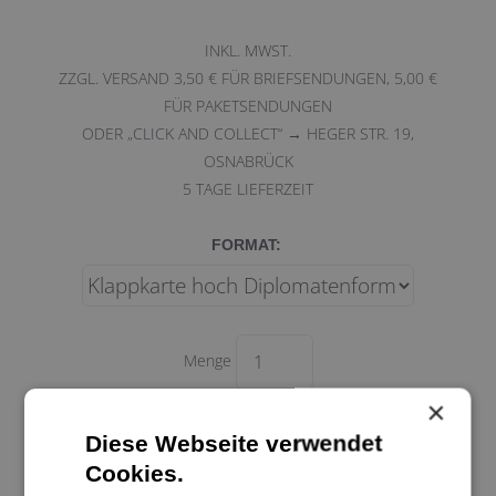
INKL. MWST.
ZZGL. VERSAND 3,50 € FÜR BRIEFSENDUNGEN, 5,00 €
FÜR PAKETSENDUNGEN
ODER „CLICK AND COLLECT“ → HEGER STR. 19,
OSNABRÜCK
5
TAGE LIEFERZEIT
FORMAT:
Menge
×
Diese Webseite verwendet
Cookies.