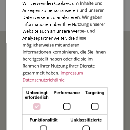
Unsere neue Karte im Stil der Chinoiserie blue.
Wir verwenden Cookies, um Inhalte und
Anzeigen zu personalisieren und unseren
4-seitige Klappkarte im Diplomatenformat,
Datenverkehr zu analysieren. Wir geben
Umschlag innen grün
Informationen über Ihre Nutzung unserer
Website auch an unsere Werbe- und
BELIEBTE ANLÄSSE
Analysepartner weiter, die diese
möglicherweise mit anderen
Informationen kombinieren, die Sie ihnen
Hochzeit
bereitgestellt haben oder die sie im
Rahmen Ihrer Nutzung ihrer Dienste
gesammelt haben.
Impressum
Weihnachten
Datenschutzrichtlinie
Taufe
Unbedingt
Performance
Targeting
erforderlich
Geburt
Verlobung
Funktionalität
Unklassifizierte