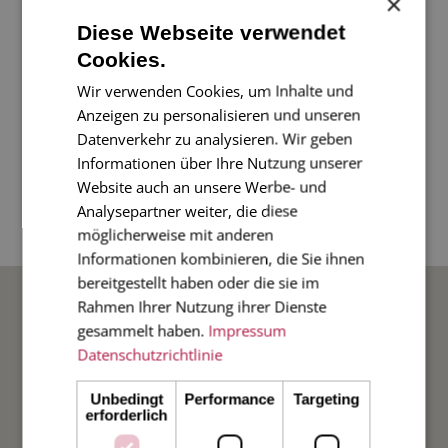
×
Diese Webseite verwendet
Eine wunderschöne Karte zur Geburt oder zur
Cookies.
Taufe. Mit der Blindprägung des Storches und
Wir verwenden Cookies, um Inhalte und
dem zarten Rahmen ist die Karte edel und
Anzeigen zu personalisieren und unseren
Datenverkehr zu analysieren. Wir geben
raffiniert gestaltet.
Informationen über Ihre Nutzung unserer
Website auch an unsere Werbe- und
4-seitige Klappkarte im Diplomatenformat 11 x
Analysepartner weiter, die diese
17 cm, mit bordeaux gefüttertem Umschlag.
möglicherweise mit anderen
Informationen kombinieren, die Sie ihnen
bereitgestellt haben oder die sie im
BELIEBTE ANLÄSSE
Rahmen Ihrer Nutzung ihrer Dienste
gesammelt haben.
Impressum
Datenschutzrichtlinie
Hochzeit
Unbedingt
Performance
Targeting
Weihnachten
erforderlich