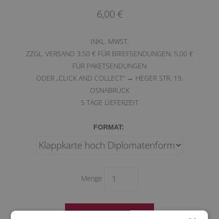
6,00 €
INKL. MWST.
ZZGL. VERSAND 3,50 € FÜR BRIEFSENDUNGEN, 5,00 €
FÜR PAKETSENDUNGEN
ODER „CLICK AND COLLECT“ → HEGER STR. 19,
OSNABRÜCK
5
TAGE LIEFERZEIT
FORMAT:
Menge