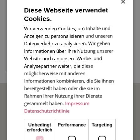
×
Diese Webseite verwendet
Eine wunderschöne Karte zur Geburt oder zur
Cookies.
Taufe. Mit der Blindprägung des Storches und
Wir verwenden Cookies, um Inhalte und
dem zarten Rahmen ist die Karte edel und
Anzeigen zu personalisieren und unseren
Datenverkehr zu analysieren. Wir geben
raffiniert gestaltet.
Informationen über Ihre Nutzung unserer
Website auch an unsere Werbe- und
4-seitige Klappkarte im Diplomatenformat 11 x
Analysepartner weiter, die diese
17 cm, mit blau gefüttertem Umschlag.
möglicherweise mit anderen
Informationen kombinieren, die Sie ihnen
bereitgestellt haben oder die sie im
BELIEBTE ANLÄSSE
Rahmen Ihrer Nutzung ihrer Dienste
gesammelt haben.
Impressum
Datenschutzrichtlinie
Hochzeit
Unbedingt
Performance
Targeting
Weihnachten
erforderlich