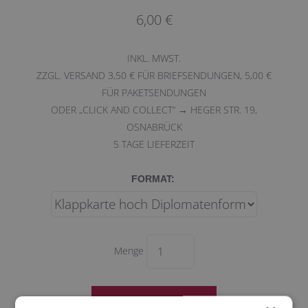
6,00 €
INKL. MWST.
ZZGL. VERSAND 3,50 € FÜR BRIEFSENDUNGEN, 5,00 €
FÜR PAKETSENDUNGEN
ODER „CLICK AND COLLECT“ → HEGER STR. 19,
OSNABRÜCK
5
TAGE LIEFERZEIT
FORMAT:
Menge