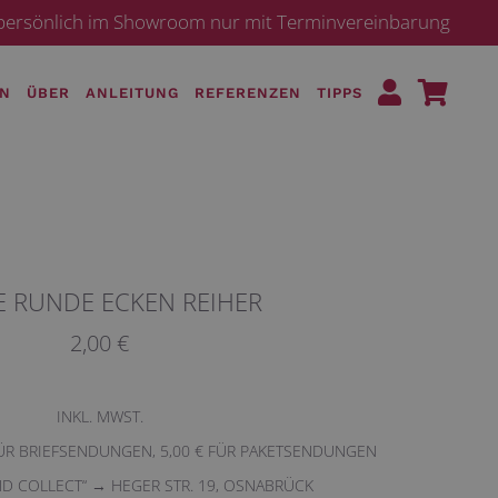
· persönlich im Showroom nur mit Terminvereinbarung
EN
ÜBER
ANLEITUNG
REFERENZEN
TIPPS
E RUNDE ECKEN REIHER
2,00 €
INKL. MWST.
FÜR BRIEFSENDUNGEN, 5,00 € FÜR PAKETSENDUNGEN
ND COLLECT“ → HEGER STR. 19, OSNABRÜCK