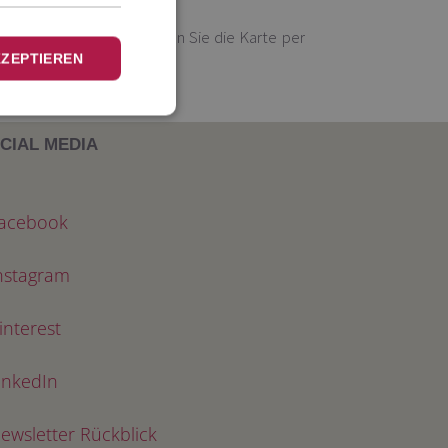
onderformat beachten, wenn Sie die Karte per
KZEPTIEREN
öchten.
CIAL MEDIA
acebook
nstagram
interest
inkedIn
ewsletter Rückblick