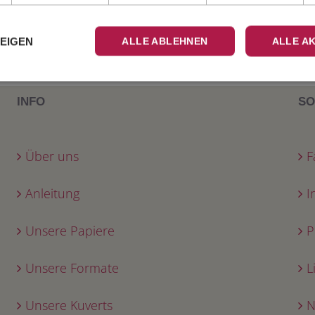
Zur Info: bitte S
ZEIGEN
ALLE ABLEHNEN
ALLE A
Post versenden m
INFO
SO
Über uns
F
Anleitung
I
Unsere Papiere
P
Unsere Formate
L
Unsere Kuverts
N