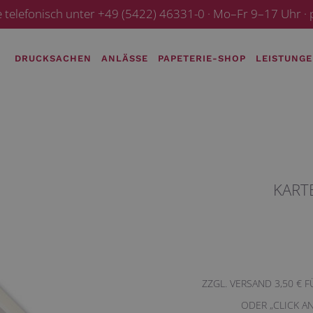
e telefonisch unter +49 (5422) 46331-0 · Mo–Fr 9–17 Uhr 
DRUCKSACHEN
ANLÄSSE
PAPETERIE-SHOP
LEISTUNG
KART
ZZGL. VERSAND 3,50 € 
ODER „CLICK A