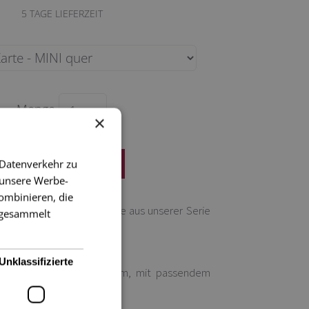
5
TAGE LIEFERZEIT
Menge
×
 Datenverkehr zu
 unsere Werbe-
ombinieren, die
utzen Sie diese süße Karte aus unserer Serie
e gesammelt
n mit abgerundeten Ecken.
Unklassifizierte
n Format mini,
9,5 x 6,5 cm
, m
it passendem