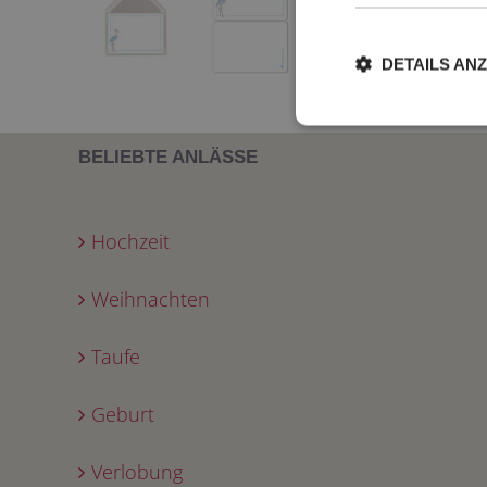
DETAILS AN
BELIEBTE ANLÄSSE
Hochzeit
Weihnachten
Taufe
Geburt
Verlobung