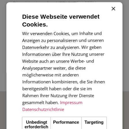
Dies ist eine der LIEBLINGSKARTEN unserer
×
Kunden!
Diese Webseite verwendet
Eine süße Karte mit einem Herz aus unserer Serie der
Cookies.
kleinen Karten mit abgerundeten Ecken.
Wir verwenden Cookies, um Inhalte und
Anzeigen zu personalisieren und unseren
2-seitige Karte im Format mini,
9,5 x 6,5 cm
, m
it
Datenverkehr zu analysieren. Wir geben
Informationen über Ihre Nutzung unserer
passendem Umschlag
Website auch an unsere Werbe- und
Analysepartner weiter, die diese
Zur Info: bitte Sonderformat beachten, wenn Sie die
möglicherweise mit anderen
Karte per Post versenden möchten.
Informationen kombinieren, die Sie ihnen
bereitgestellt haben oder die sie im
Rahmen Ihrer Nutzung ihrer Dienste
BELIEBTE ANLÄSSE
gesammelt haben.
Impressum
Datenschutzrichtlinie
Hochzeit
Unbedingt
Performance
Targeting
erforderlich