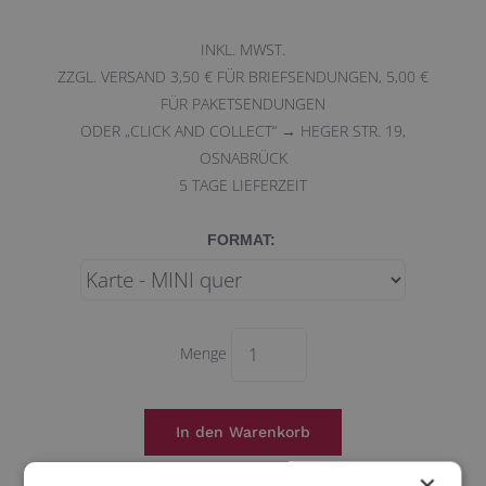
INKL. MWST.
ZZGL. VERSAND 3,50 € FÜR BRIEFSENDUNGEN, 5,00 €
FÜR PAKETSENDUNGEN
ODER „CLICK AND COLLECT“ → HEGER STR. 19,
OSNABRÜCK
5
TAGE LIEFERZEIT
FORMAT:
Menge
×