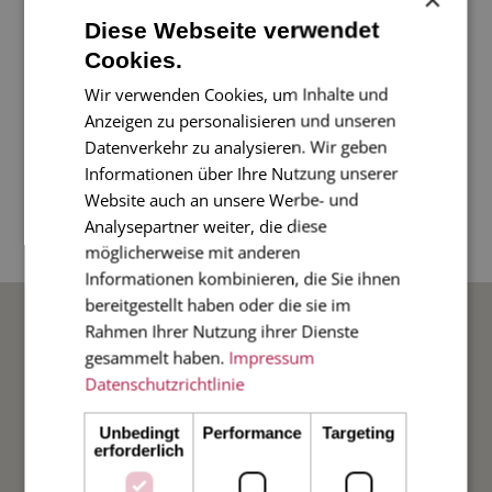
Ein kurzer Gruß? Nutzt diese süße Karte aus unserer
Diese Webseite verwendet
Serie der kleinen Karten mit abgerundeten Ecken.
Cookies.
Wir verwenden Cookies, um Inhalte und
2-seitige Karte in Format mini,
9,5 x 6,5 cm
, m
it
Anzeigen zu personalisieren und unseren
passendem Umschlag
Datenverkehr zu analysieren. Wir geben
Informationen über Ihre Nutzung unserer
Website auch an unsere Werbe- und
Zur Info: bitte Sonderformat beachten, wenn Sie die
Analysepartner weiter, die diese
Karte per Post versenden möchten.
möglicherweise mit anderen
Informationen kombinieren, die Sie ihnen
bereitgestellt haben oder die sie im
BELIEBTE ANLÄSSE
Rahmen Ihrer Nutzung ihrer Dienste
gesammelt haben.
Impressum
Hochzeit
Datenschutzrichtlinie
Unbedingt
Performance
Targeting
Weihnachten
erforderlich