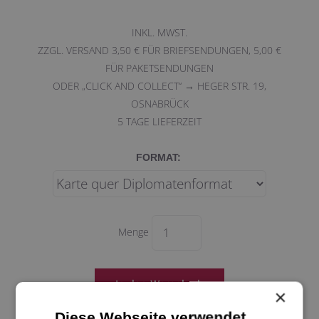
INKL. MWST.
ZZGL. VERSAND 3,50 € FÜR BRIEFSENDUNGEN, 5,00 €
FÜR PAKETSENDUNGEN
ODER „CLICK AND COLLECT“ → HEGER STR. 19,
OSNABRÜCK
5
TAGE LIEFERZEIT
FORMAT:
Menge
×
Diese Webseite verwendet