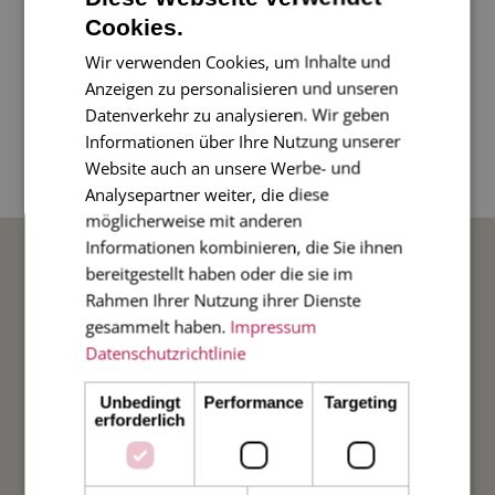
Unsere neue Pfedekarte! In einem hübschen
Cookies.
Blau. Für Pferdeliebhaber als danke- oder
Wir verwenden Cookies, um Inhalte und
einfach als Gruß- oder auch Einladungskarte
Anzeigen zu personalisieren und unseren
sehr passend. 2-seitige Karte im
Datenverkehr zu analysieren. Wir geben
Informationen über Ihre Nutzung unserer
Diplomatenformat, 17 x 11 cm, Umschlag
Website auch an unsere Werbe- und
innen blau
Analysepartner weiter, die diese
möglicherweise mit anderen
BELIEBTE ANLÄSSE
Informationen kombinieren, die Sie ihnen
bereitgestellt haben oder die sie im
Rahmen Ihrer Nutzung ihrer Dienste
Hochzeit
gesammelt haben.
Impressum
Datenschutzrichtlinie
Weihnachten
Unbedingt
Performance
Targeting
erforderlich
Taufe